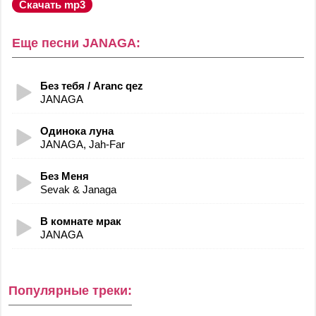
Скачать mp3
Еще песни JANAGA:
Без тебя / Aranc qez
JANAGA
Одинока луна
JANAGA, Jah-Far
Без Меня
Sevak & Janaga
В комнате мрак
JANAGA
Популярные треки: