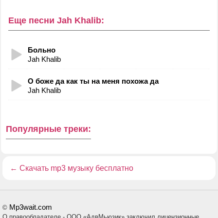
Еще песни Jah Khalib:
Больно
Jah Khalib
О боже да как ты на меня похожа да
Jah Khalib
Популярные треки:
←
Скачать mp3 музыку бесплатно
Mp3wait.com
©
О правообладателе - ООО «АдвМьюзик» заключил лицензионные