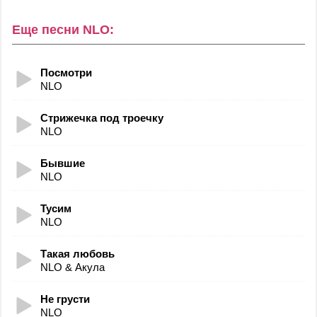
Еще песни NLO:
Посмотри
NLO
Стрижечка под троечку
NLO
Бывшие
NLO
Тусим
NLO
Такая любовь
NLO & Акула
Не грусти
NLO