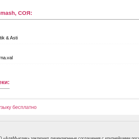
Smash, СОЯ:
ik & Asti
na.val
еки:
узыку бесплатно
О «АдвМьюзик» заключил лицензионные соглашения с крупнейшими рос