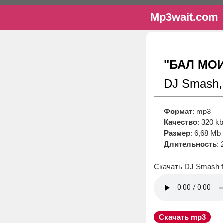
Mp3wait.com
"БАЛ МО
DJ Smash
Формат
: mp3
Качество
: 320 k
Размер
: 6,68 Mb
Длительность
: 
Скачать DJ Smash 
Скачать mp3