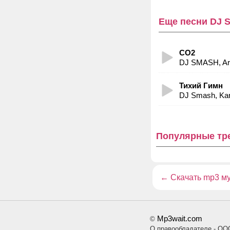
Еще песни DJ 
CO2
DJ SMASH, Art
Тихий Гимн
DJ Smash, Kar
Популярные тр
←
Скачать mp3 м
Mp3wait.com
©
О правообладателе - ОО