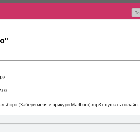
о"
bps
2:03
льборо (Забери меня и прикури Marlboro).mp3
слушать онлайн.