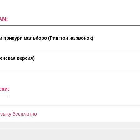
AN:
и прикури мальборо (Рингтон на звонок)
енская версия)
еки:
узыку бесплатно