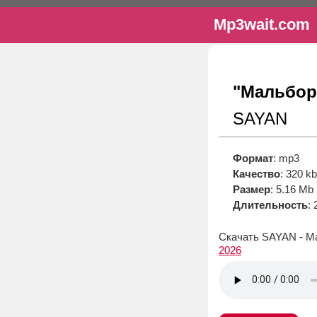
Mp3wait.com
"Мальбор
SAYAN
Формат
: mp3
Качество
: 320 k
Размер
: 5.16 Mb
Длительность
: 
Скачать SAYAN - Ма
2026