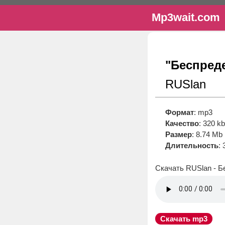
Mp3wait.com
"Беспред
RUSlan
Формат
: mp3
Качество
: 320 k
Размер
: 8.74 Mb
Длительность
: 
Скачать RUSlan - 
Скачать mp3