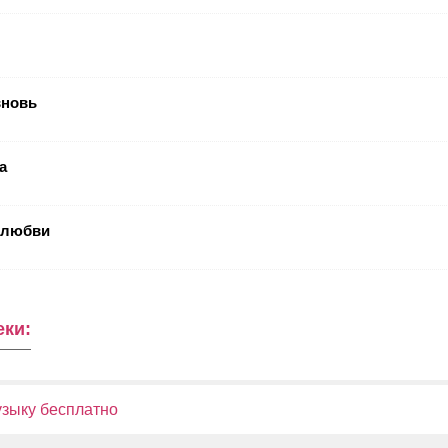
вновь
а
 любви
еки:
узыку бесплатно