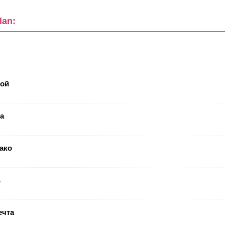
lan:
бой
а
ако
ь
ечта